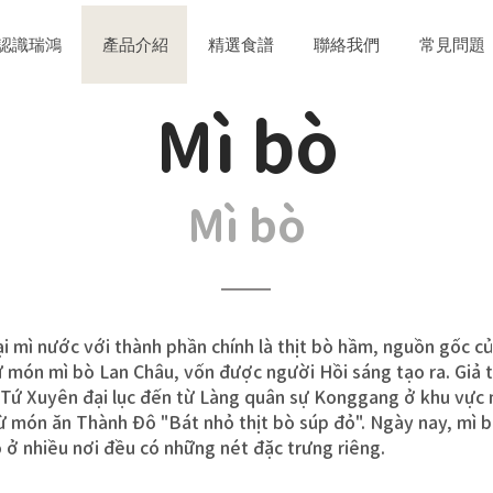
認識瑞鴻
產品介紹
精選食譜
聯絡我們
常見問題
​Mì bò
Mì bò
i mì nước với thành phần chính là thịt bò hầm, nguồn gốc củ
 món mì bò Lan Châu, vốn được người Hồi sáng tạo ra. Giả 
 Tứ Xuyên đại lục đến từ Làng quân sự Konggang ở khu vực
từ món ăn Thành Đô "Bát nhỏ thịt bò súp đỏ". Ngày nay, mì 
 ở nhiều nơi đều có những nét đặc trưng riêng.