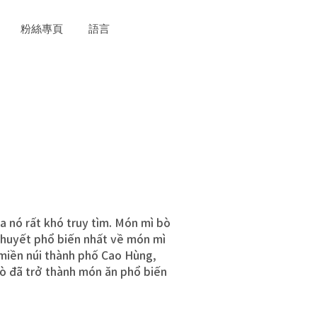
粉絲專頁
語言
a nó rất khó truy tìm. Món mì bò
thuyết phổ biến nhất về món mì
 miền núi thành phố Cao Hùng,
bò đã trở thành món ăn phổ biến