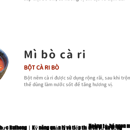
Mì bò cà ri
BỘT CÀ RI BÒ
Bột nêm cà ri được sử dụng rộng rãi, sau khi trộ
thể dùng làm nước sốt để tăng hương vị.
Hoàng tử bé ngon 
thực Ruihong｜Kỹ năng quản lý và tiếp thị dịch vụ ăn uống