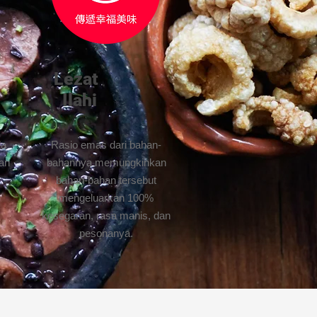
Lezat​
Ilahi
da
Rasio emas dari bahan-
an
bahannya memungkinkan
bahan-bahan tersebut
mengeluarkan 100%
kesegaran, rasa manis, dan
pesonanya.