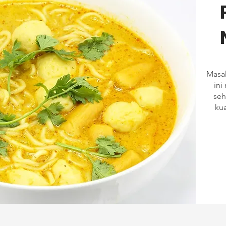
Masak
ini
seh
ku