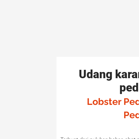
Udang kara
ped
Lobster Pe
Pe