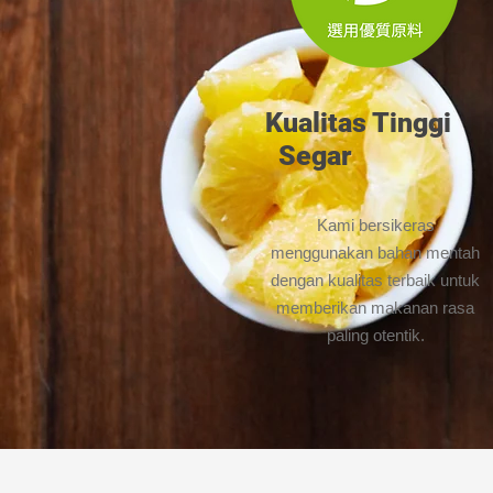
​Kualitas Tinggi​
Segar
​Kami bersikeras
menggunakan bahan mentah
dengan kualitas terbaik untuk
memberikan makanan rasa
paling otentik.