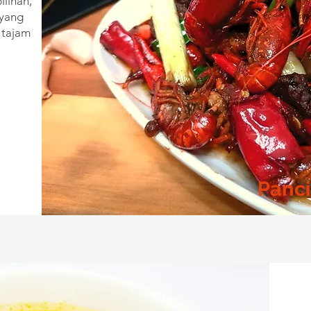
ilihan,
 yang
 tajam
Panci