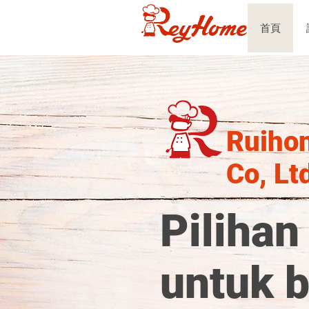
首頁
Ruiho
Co, Lt
Pilihan
untuk 