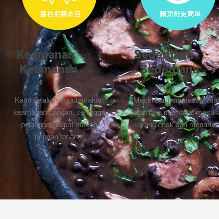
Keamanan​
​Sederhana
Keamanan
Sederhana
Kami selalu mengutamakan
Meski baru memasak, An
keamanan pangan, sehingga
tetap bisa membuat masak
pelanggan dapat makan
yang enak dan menarik!
dengan tenang!