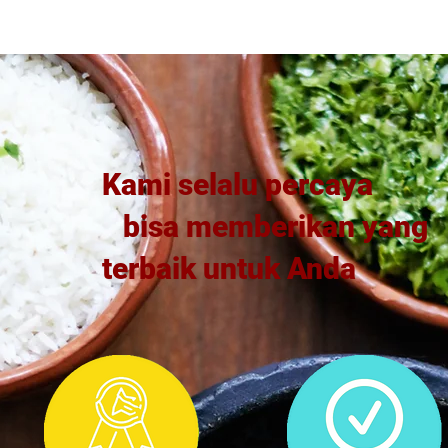
​Kami selalu percaya
​bisa memberikan yang
terbaik untuk Anda