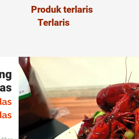
​Produk terlaris
Terlaris
ng
as
das
das