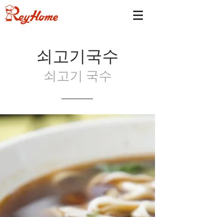
​쇠고기국수
쇠고기 국수