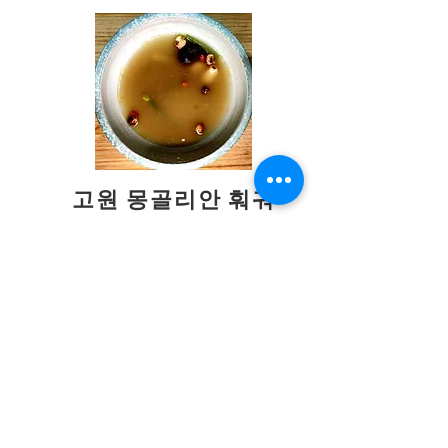
고원 몽골리안 훠궈
약초 요리 증기선
몽골 신장 지역의 특별한 향신료로 양념하
여 사막의 다채로운 뒷맛을 선사하며, 카다
몬, 쪽파, 양강근, 다진 마늘과 함께 어우러
져 대담한 푸드 스타일을 완벽하게 표현합
니다.