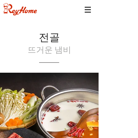
​전골
뜨거운 냄비