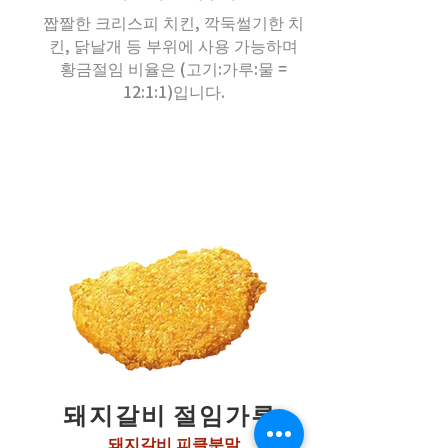
짭짤한 크리스피 치킨, 깍둑썰기한 치
킨, 닭날개 등 부위에 사용 가능하며
황금절임 비율은 (고기:가루:물 =
12:1:1)입니다.
돼지갈비 절임가루
돼지갈비 피클분말