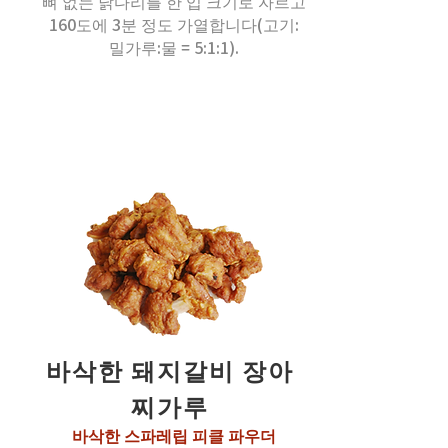
뼈 없는 닭다리를 한 입 크기로 자르고
160도에 3분 정도 가열합니다(고기:
밀가루:물 = 5:1:1).
바삭한 돼지갈비 장아
찌가루
바삭한 스파레립 피클 파우더