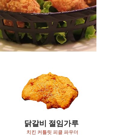
닭갈비 절임가루
치킨 커틀릿 피클 파우더