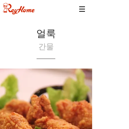
얼룩
간물