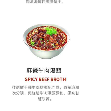
肉清湯最佳調味幫手。
麻辣牛肉湯頭
SPICY BEEF BROTH
精選數十種中藥材調配而成，香辣麻層
次分明，與紅燒牛肉湯頭調和，風味甘
醇厚實。